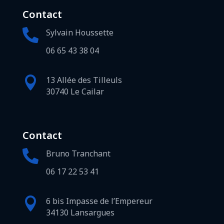
Contact

Sylvain Houssette
06 65 43 38 04

13 Allée des Tilleuls
30740 Le Cailar
Contact

Bruno Tranchant
06 17 22 53 41

6 bis Impasse de l’Empereur
34130 Lansargues